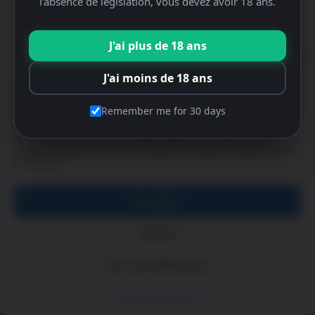
l’absence de législation, vous devez avoir 18 ans.
J'ai plus de 18 ans
Gérer le consentement
J'ai moins de 18 ans
Pour offrir les meilleures expériences, nous utilisons des technologies
telles que les cookies pour stocker et/ou accéder aux informations des
Remember me for 30 days
appareils. Le fait de consentir à ces technologies nous permettra de
traiter des données telles que le comportement de navigation ou les ID
uniques sur ce site. Le fait de ne pas consentir ou de retirer son
consentement peut avoir un effet négatif sur certaines caractéristiques
et fonctions.
Accepter
Refuser
Voir les préférences
Politique de cookies